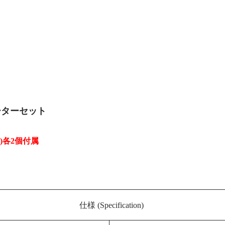
ーターセット
)
各2個
付属
仕様 (Specification)