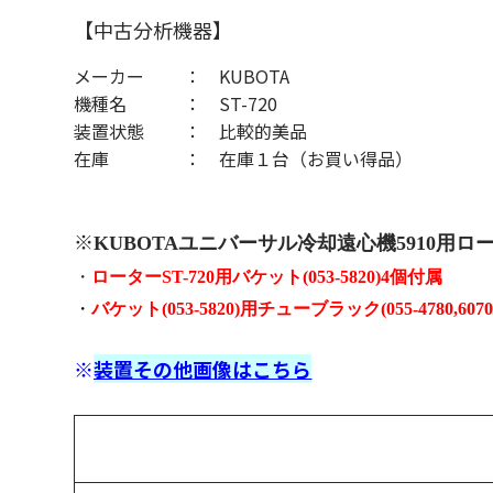
【中古分析機器】
メーカー
KUBOTA
機種名
ST-720
装置状態
比較的美品
在庫
在庫１台（お買い得品）
※
KUBOTAユニバーサル冷却遠心機5910用ロ
・
ローターST-720用バケット(053-5820)
4個
付属
・
バケット(053-5820)
用チューブラック(055-4780,6070
※
装置その他画像はこちら