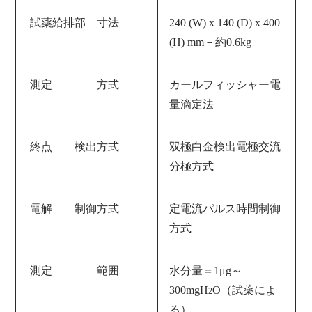
試薬給排部 寸法
240 (W) x 140 (D) x 400
(H) mm－約0.6kg
測定 方式
カールフィッシャー電
量滴定法
終点 検出方式
双極白金検出電極交流
分極方式
電解 制御方式
定電流パルス時間制御
方式
測定 範囲
水分量＝1μg～
300mgH
O（試薬によ
2
る）