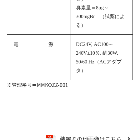
臭素量＝8μg～
300mgBr （試薬によ
る）
電 源
DC24V
,
AC100～
240V±10％, 約30W
,
50/60 Hz（ACアダプ
タ）
※管理番号＝MMKOZZ-001
装置その他画像はこちら