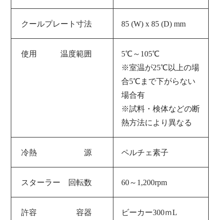
クールプレート寸法
85 (W) x 85
(D) mm
使用 温度範囲
5℃～105℃
※室温が25℃以上の場
合5℃まで下がらない
場合有
※試料・検体などの断
熱方法により異なる
冷熱 源
ペルチェ素子
スターラー 回転数
60～1,200rpm
許容 容器
ビーカー300ｍL