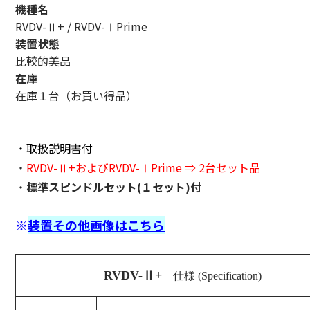
機種名
RVDV-Ⅱ+ / RVDV-ⅠPrime
装置状態
比較的美品
在庫
在庫１台（お買い得品）
・取扱説明書付
・
RVDV-Ⅱ+
および
RVDV-ⅠPrime
⇒ 2台セット品
・
標準スピンドルセット(１セット)付
※
装置その他画像はこちら
RVDV-Ⅱ+
仕様 (Specification)