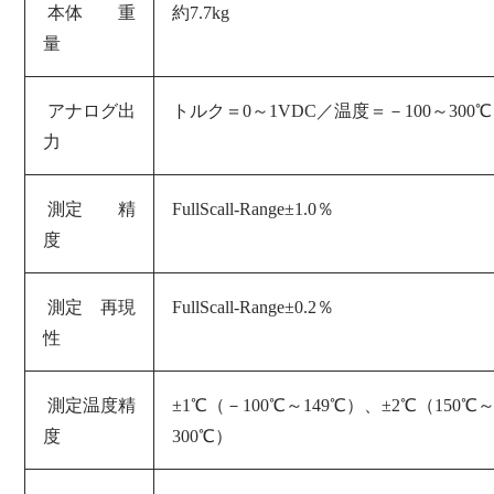
本体 重
約7.7kg
量
アナログ出
トルク＝0～1VDC／温度＝－100～300
℃
力
測定 精
FullScall-Range±1.0％
度
測定 再現
FullScall-Range±0.2％
性
測定温度精
±1℃（－100℃～149℃）、
±2℃（150℃
度
300℃）