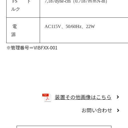
FS ト
7,187dyne-cm（0.7187ｍｍN-m）
ルク
電
AC115V、50/60Hz、22W
源
※管理番号＝VIBFXX-001
装置その他画像はこちら
お問い合わせ