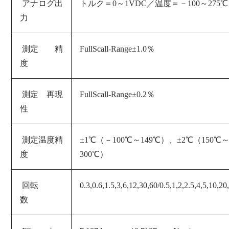
アナログ出
トルク＝0～1VDC／温度＝－100～275℃
力
測定 精
FullScall-Range±1.0％
度
測定 再現
FullScall-Range±0.2％
性
測定温度精
±1℃（－100℃～149℃）、
±2℃（150℃
度
300℃）
回転
0.3,0.6,1.5,3,6,12,30,60/0.5,1,2,2.5,4,5,10,2
数