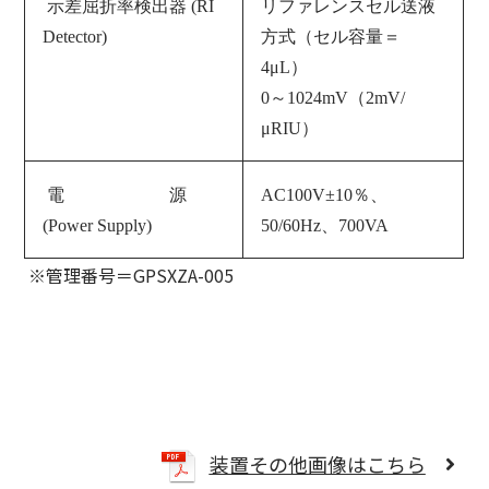
示差屈折率検出器 (RI
リファレンスセル送液
Detector)
方式（セル容量＝
4μL）
0～1024mV（2mV/
μRIU）
電 源
AC100V±10％、
(Power Supply)
50/60Hz、700VA
※管理番号＝GPSXZA-005
装置その他画像はこちら