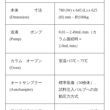
本体 寸法
780 (W) x 645 (L) x 625
(Dimension)
(H) mm－約100kg
送液 ポンプ
0.01～2.49mL/min（カ
(Pump)
ラム接続時＝
2.0mL/min）
カラム オーブン
室温+15℃～75℃
(Oven)
オートサンプラー
標準装備（50検体）、
(AutoSampler)
試料注入バルブへの自
動圧力方式