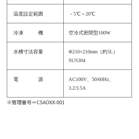
温度設定範囲
－5℃～20℃
冷凍 機
空冷式密閉型100W
水槽寸法容量
Φ210×210mm（約5L）
SUS304
電 源
AC100V、50/60Hz、
3.2/3.5A
※管理番号＝CSAOXX-001