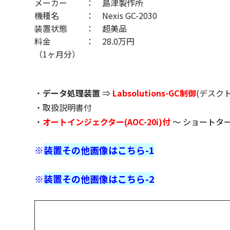
メーカー
島津製作所
機種名
Nexis GC-2030
装置状態
超美品
料金
28.0万円
（1ヶ月分）
・
データ処理装置
⇒
Labsolutions-GC制御
(デスクトッ
・取扱説明書付
・
オートインジェクター(AOC-20i)付
～ ショートタ
※
装置その他画像はこちら-1
※
装置その他画像はこちら-2