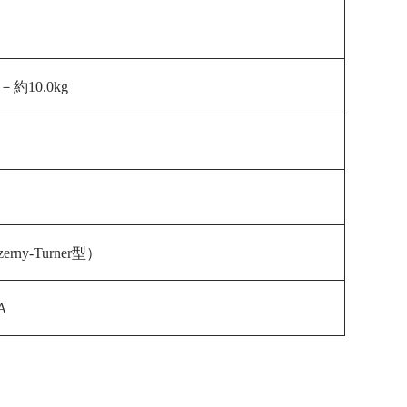
mm－約10.0
kg
y-Turner型）
VA