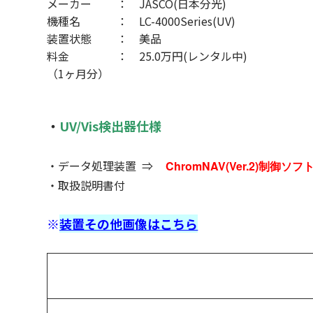
メーカー
JASCO(日本分光)
機種名
LC-4000Series(UV)
装置状態
美品
料金
25.0万円(レンタル中)
（1ヶ月分）
・
UV/Vis検出器仕様
・
データ処理装置 ⇒
ChromNAV(Ver.2)制御ソフ
・取扱説明書付
※
装置その他画像はこちら