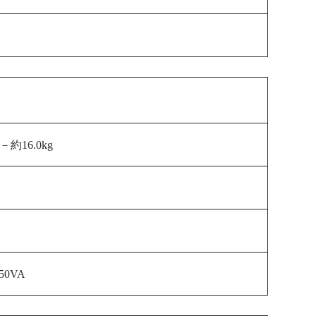
mm－約16.0
kg
350VA