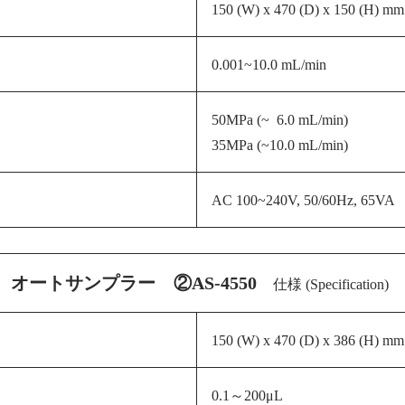
150 (W) x 470 (D) x 150 (H) 
0.001~10.0
mL/min
50MPa (~
6.0 mL/min)
35MPa (~10.0 mL/min)
AC 100~240V, 50/60Hz, 65VA
オートサンプラー ②AS-4550
仕様 (Specification)
150 (W) x 470 (D) x 386 (H) 
0.1～200μL