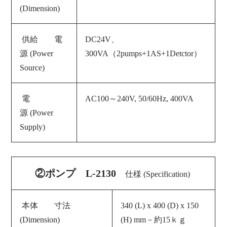
(Dimension)
供給 電
DC24V、
源 (Power
300VA（2pumps+1AS+1Detctor）
Source)
電
AC100～240V, 50/60Hz, 400VA
源 (
Power
Supply
)
②ポンプ L-2130
仕様 (Specification)
本体 寸法
340 (L) x 400 (D) x 150
(Dimension)
(H) mm－約15ｋｇ