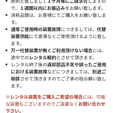
原則と致しまして
１ケ月毎にご請求
致しますの
で、
１週間以内にお振込み
をお願い致します。
消耗品類は、お客様にてご購入をお願い致しま
す。
通常ご使用時の装置故障
につきましては、
代替
装置供給
にて遅滞なくご使用頂けるように致し
ます。
万一代替装置が無くご利用頂けない場合
には、
途中での
レンタル解約
とさせて頂きます。
レンタル終了後の
返却部品不足や誤ったご使用
における装置故障
などにつきましては、
別途ご
相談
させて頂きますのでご了承の程お願い致し
ます。
※
レンタル装置をご購入ご希望の場合
には、可能
な装置もございますのでご遠慮なく
お問い合わせ
下さい。